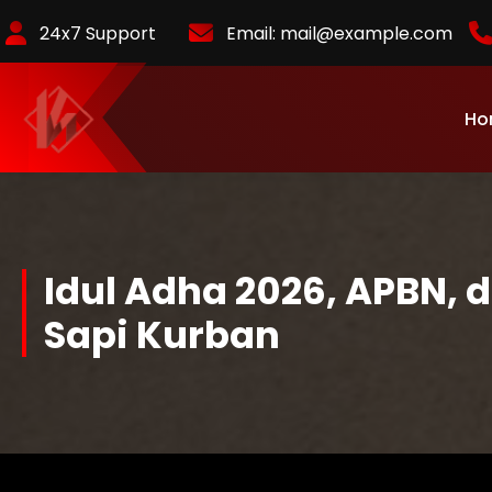
Skip
24x7 Support
Email:
mail@example.com
to
Content
Ho
KurlyKlips menyajikan informasi bisnis terbaru, strategi usaha,
hingga analisis tren pasar yang relevan.
Idul Adha 2026, APBN, d
Sapi Kurban