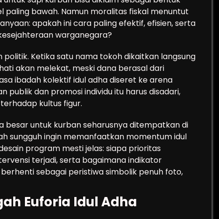
vel paling bawah. Namun moralitas fiskal menuntut
nyaan: apakah ini cara paling efektif, efisien, serta
 kesejahteraan warganegara?
an politik. Ketika satu nama tokoh dikaitkan langsung
hati akan melekat, meski dana berasal dari
asa ibadah kolektif idul adha diseret ke arena
publik dan promosi individu itu harus disadari,
erhadap kultus figur.
a besar untuk kurban seharusnya ditempatkan di
rintah sungguh ingin memanfaatkan momentum idul
ain program mesti jelas: siapa prioritas
ervensi terjadi, serta bagaimana indikator
 berhenti sebagai peristiwa simbolik penuh foto,
ah Euforia Idul Adha