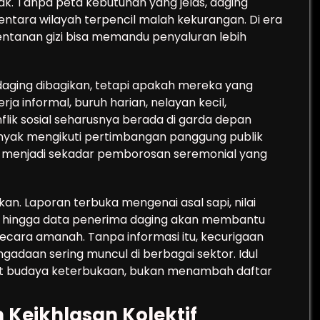
sak. Tanpa peta kebutuhan yang jelas, daging
tara wilayah terpencil malah kekurangan. Di era
rentanan gizi bisa memandu penyaluran lebih
 daging dibagikan, tetapi apakah mereka yang
rja informal, buruh harian, nelayan kecil,
flik sosial seharusnya berada di garda depan
 banyak mengikuti pertimbangan panggung publik
r menjadi sekadar pemborosan seremonial yang
kan. Laporan terbuka mengenai asal sapi, nilai
n, hingga data penerima daging akan membantu
ecara amanah. Tanpa informasi itu, kecurigaan
gadaan sering muncul di berbagai sektor. Idul
 budaya keterbukaan, bukan menambah daftar
an Keikhlasan Kolektif