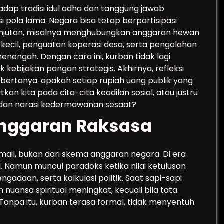
dap tradisi idul adha dan tanggung jawab
 pola lama. Negara bisa tetap berpartisipasi
anjutan, misalnya menghubungkan anggaran hewan
cil, penguatan koperasi desa, serta pengolahan
enengah. Dengan cara ini, kurban tidak lagi
k kebijakan pangan strategis. Akhirnya, refleksi
i bertanya: apakah setiap rupiah uang publik yang
an kita pada cita-cita keadilan sosial, atau justru
g dan narasi kedermawanan sesaat?
Anggaran Raksasa
Ismail, bukan dari skema anggaran negara. Di era
al. Namun muncul paradoks ketika nilai ketulusan
gadaan, serta kalkulasi politik. Saat sapi-sapi
n nuansa spiritual meningkat, kecuali bila tata
. Tanpa itu, kurban terasa formal, tidak menyentuh