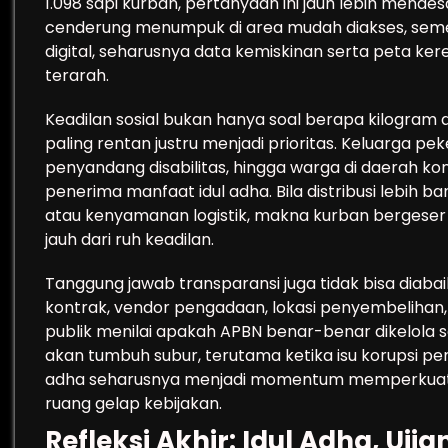
1.098 sapi kurban, pertanyaan ini jauh lebih mende
cenderung menumpuk di area mudah diakses, semen
digital, seharusnya data kemiskinan serta peta ke
terarah.
Keadilan sosial bukan hanya soal berapa kilogram
paling rentan justru menjadi prioritas. Keluarga peke
penyandang disabilitas, hingga warga di daerah kon
penerima manfaat idul adha. Bila distribusi lebih
atau kenyamanan logistik, makna kurban bergese
jauh dari ruh keadilan.
Tanggung jawab transparansi juga tidak bisa diabai
kontrak, vendor pengadaan, lokasi penyembeliha
publik menilai apakah APBN benar-benar dikelola s
akan tumbuh subur, terutama ketika isu korupsi pen
adha seharusnya menjadi momentum memperkuat
ruang gelap kebijakan.
Refleksi Akhir: Idul Adha, Uji