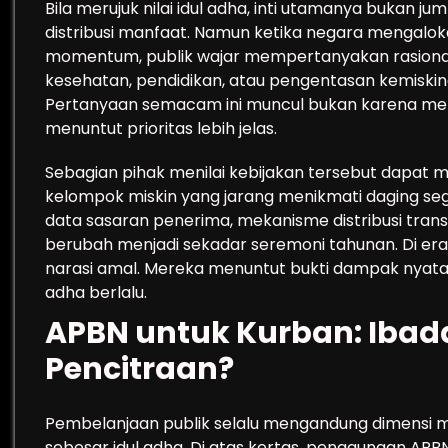
Bila merujuk nilai idul adha, inti utamanya bukan j
distribusi manfaat. Namun ketika negara mengaloka
momentum, publik wajar mempertanyakan rasional
kesehatan, pendidikan, atau pengentasan kemiskina
Pertanyaan semacam ini muncul bukan karena me
menuntut prioritas lebih jelas.
Sebagian pihak menilai kebijakan tersebut dapat m
kelompok miskin yang jarang menikmati daging segar. 
data sasaran penerima, mekanisme distribusi tran
berubah menjadi sekadar seremoni tahunan. Di era 
narasi amal. Mereka menuntut bukti dampak nyata b
adha berlalu.
APBN untuk Kurban: Ibada
Pencitraan?
Pembelanjaan publik selalu mengandung dimensi m
sebesar idul adha. Di atas kertas, penggunaan APBN