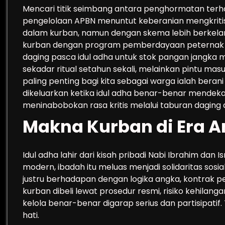
Mencari titik seimbang antara penghormatan terha
pengelolaan APBN menuntut keberanian mengkritisi
dalam kurban, namun dengan skema lebih berkel
kurban dengan program pemberdayaan peternak ke
daging pasca idul adha untuk stok pangan jangka m
sekadar ritual setahun sekali, melainkan pintu masu
paling penting bagi kita sebagai warga ialah beran
dikeluarkan ketika idul adha benar-benar mendekatk
meninabobokan rasa kritis melalui taburan dagin
Makna Kurban di Era 
Idul adha lahir dari kisah pribadi Nabi Ibrahim dan 
modern, ibadah itu meluas menjadi solidaritas sosi
justru berhadapan dengan logika angka, kontrak pen
kurban dibeli lewat prosedur resmi, risiko kehilanga
kelola benar-benar digarap serius dan partisipatif
hati.