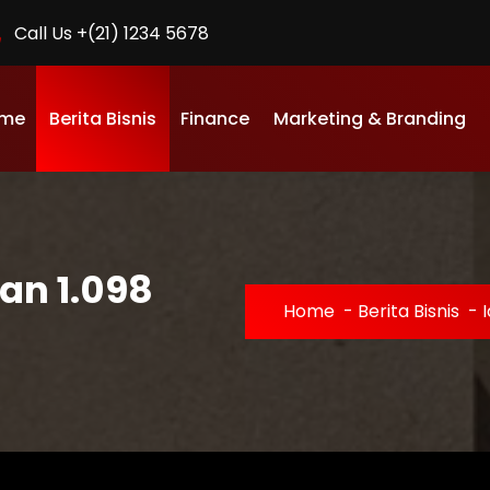
Call Us +(21) 1234 5678
me
Berita Bisnis
Finance
Marketing & Branding
an 1.098
Home
-
Berita Bisnis
-