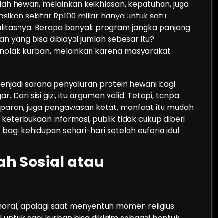
umlah hewan, melainkan keikhlasan, kepatuhan, juga
sikan sekitar Rp100 miliar hanya untuk satu
itasnya. Berapa banyak program jangka panjang
n yang bisa dibiayai jumlah sebesar itu?
nolak kurban, melainkan karena masyarakat
enjadi sarana penyaluran protein hewani bagi
Dari sisi gizi, itu argumen valid. Tetapi, tanpa
sparan, juga pengawasan ketat, manfaat itu mudah
keterbukaan informasi, publik tidak cukup diberi
agi kehidupan sehari-hari setelah euforia idul
h Sosial atau
oral, apalagi saat menyentuh momen religius
 untuk sapi kurban bisa diklaim sebagai bentuk