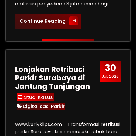
ambisius penyediaan 3 juta rumah bagi
s 2 Agustus 2026
KPR Subsidi Himbara: Gasp
Continue Reading
30
Lonjakan Retribusi
Parkir Surabaya di
Jul, 2026
Jantung Tunjungan
Studi Kasus
Digitalisasi Parkir
www.kurlyklips.com – Transformasi retribusi
parkir Surabaya kini memasuki babak baru.