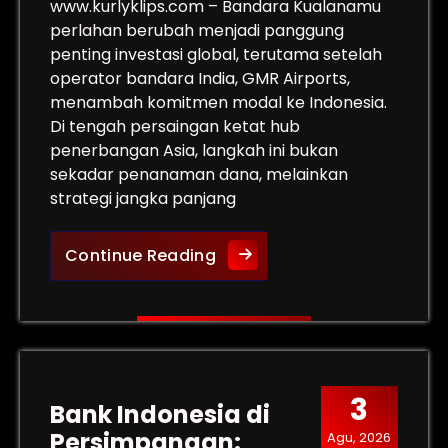
www.kurlyklips.com – Bandara Kualanamu
perlahan berubah menjadi panggung
penting investasi global, terutama setelah
operator bandara India, GMR Airports,
menambah komitmen modal ke Indonesia.
Di tengah persaingan ketat hub
penerbangan Asia, langkah ini bukan
sekadar penanaman dana, melainkan
strategi jangka panjang
kan: Alarm Serius Era Judol
GMR dan Transformasi Bes
Continue Reading
3
Bank Indonesia di
Persimpangan:
Agu, 2026