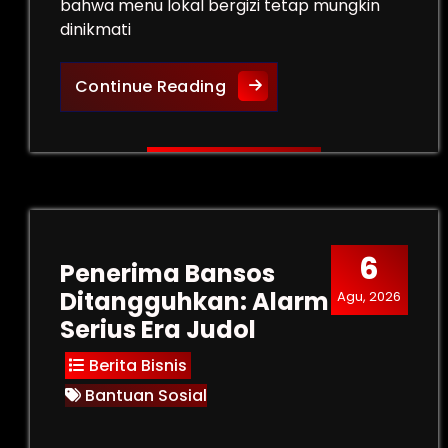
bahwa menu lokal bergizi tetap mungkin
dinikmati
Guru Besar IPB, Menu Loka
Continue Reading
6
Penerima Bansos
Ditangguhkan: Alarm
Agu, 2026
Serius Era Judol
Berita Bisnis
Bantuan Sosial