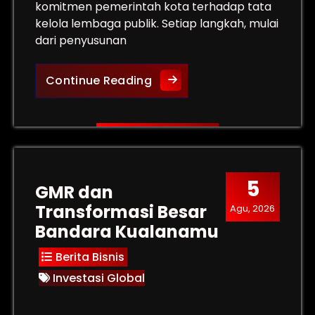
komitmen pemerintah kota terhadap tata
kelola lembaga publik. Setiap langkah, mulai
dari penyusunan
l, dan Revolusi Makan Hemat
Seleksi Dirut KBS Surabaya:
Continue Reading
5
GMR dan
Transformasi Besar
Agu, 2026
Bandara Kualanamu
Berita Bisnis
Investasi Global