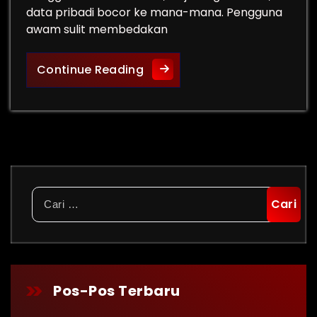
data pribadi bocor ke mana-mana. Pengguna
awam sulit membedakan
ID FraudShield: Tembok Baru 
Continue Reading
Cari
untuk:
Pos-Pos Terbaru