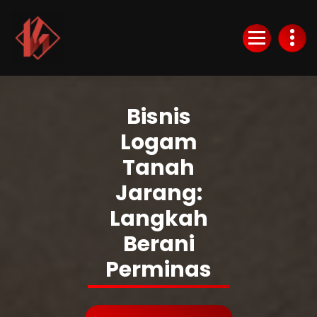
Skip
to
Content
KurlyKlips menyajikan informasi bisnis terbaru, strategi usaha, hingga analisis
tren pasar yang relevan.
Bisnis
Logam
Tanah
Jarang:
Langkah
Berani
Perminas