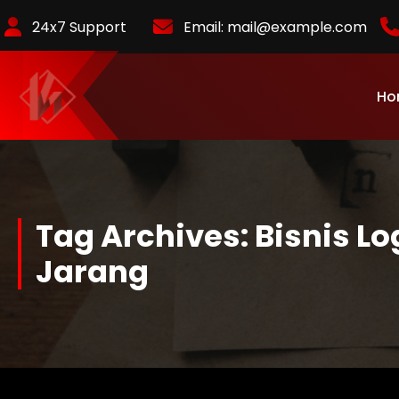
Skip
24x7 Support
Email:
mail@example.com
to
Content
Ho
KurlyKlips menyajikan informasi bisnis terbaru, strategi usaha,
hingga analisis tren pasar yang relevan.
Tag Archives: Bisnis 
Jarang