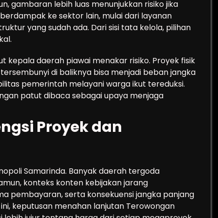
n, gambaran lebih luas menunjukkan risiko jika
erdampak ke sektor lain, mulai dari layanan
ktur yang sudah ada. Dari sisi tata kelola, pilihan
kal.
kepala daerah piawai menakar risiko. Proyek fisik
tersembunyi di baliknya bisa menjadi beban jangka
ilitas pemerintah melayani warga ikut tereduksi.
uangan patut dibaca sebagai upaya menjaga
ngsi Proyek dan
nopoli Samarinda. Banyak daerah tergoda
amun, konteks konten kebijakan jarang
ema pembayaran, serta konsekuensi jangka panjang
tik ini, keputusan menahan lanjutan Terowongan
 lebih jujur tentang harga dari setiap megaproyek.