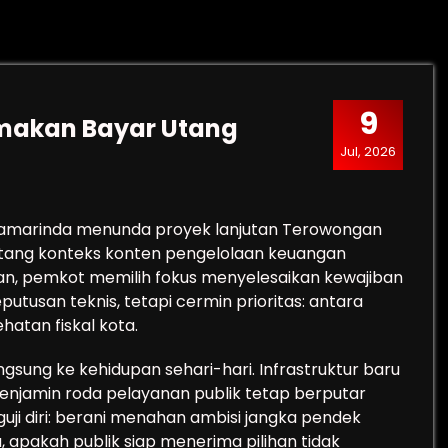
9
makan Bayar Utang
Jul, 2026
Samarinda menunda proyek lanjutan Terowongan
ntang konteks konten pengelolaan keuangan
lan, pemkot memilih fokus menyelesaikan kewajiban
putusan teknis, tetapi cermin prioritas: antara
atan fiskal kota.
ngsung ke kehidupan sehari-hari. Infrastruktur baru
amin roda pelayanan publik tetap berputar
guji diri: berani menahan ambisi jangka pendek
 apakah publik siap menerima pilihan tidak