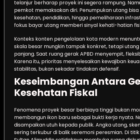
telanjur berharap proyek ini segera rampung. Namu
pemkot memaksakan diri. Penumpukan utang bisa b
kesehatan, pendidikan, hingga pemeliharaan infrastru
fokus bayar utang memberi sinyal kehati-hatian fis
Konteks konten pengelolaan kota modern menuntut 
skala besar mungkin tampak konkret, tetapi utang 
panjang. Saat ruang gerak APBD menyempit, fleksib
Karena itu, prioritas menyelesaikan kewajiban ke
stabilitas, bukan sekadar tindakan defensif.
Keseimbangan Antara Ge
Kesehatan Fiskal
Fenomena proyek besar berbiaya tinggi bukan mo
membangun ikon baru sebagai bukti kerja nyata. N
disampaikan utuh kepada publik. Angka utang, sk
sering terkubur di balik seremoni peresmian. Di ti
Sultan Alimuddin setidaknya membuka ruang diskusi