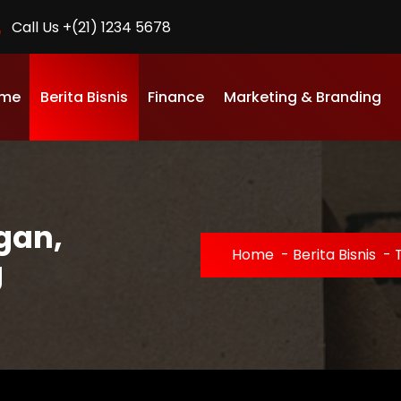
Call Us +(21) 1234 5678
me
Berita Bisnis
Finance
Marketing & Branding
gan,
Home
-
Berita Bisnis
-
g