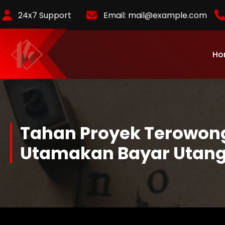
Skip
24x7 Support
Email:
mail@example.com
to
Content
Ho
KurlyKlips menyajikan informasi bisnis terbaru, strategi usaha,
hingga analisis tren pasar yang relevan.
Tahan Proyek Terowon
Utamakan Bayar Utan