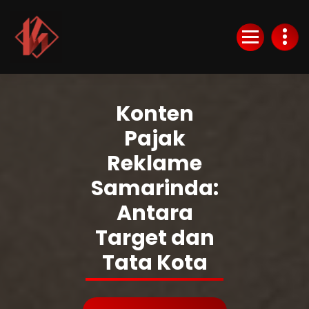
Skip
to
Content
KurlyKlips menyajikan informasi bisnis terbaru, strategi usaha, hingga analisis
tren pasar yang relevan.
Konten
Pajak
Reklame
Samarinda:
Antara
Target dan
Tata Kota