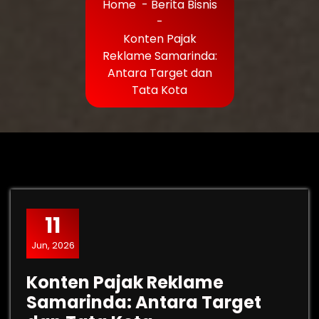
Home
-
Berita Bisnis
-
Konten Pajak
Reklame Samarinda:
Antara Target dan
Tata Kota
11
Jun, 2026
Konten Pajak Reklame
Samarinda: Antara Target