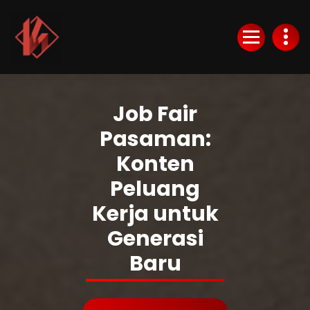
Skip
to
Content
KurlyKlips menyajikan informasi bisnis terbaru, strategi usaha, hingga analisis
tren pasar yang relevan.
Job Fair
Pasaman:
Konten
Peluang
Kerja untuk
Generasi
Baru