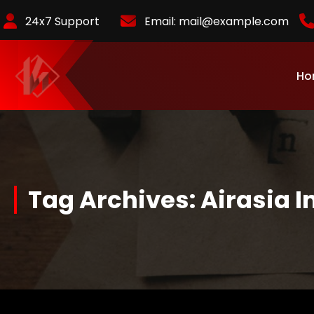
Skip
24x7 Support
Email:
mail@example.com
to
Content
Ho
KurlyKlips menyajikan informasi bisnis terbaru, strategi usaha,
hingga analisis tren pasar yang relevan.
Tag Archives: Airasia 