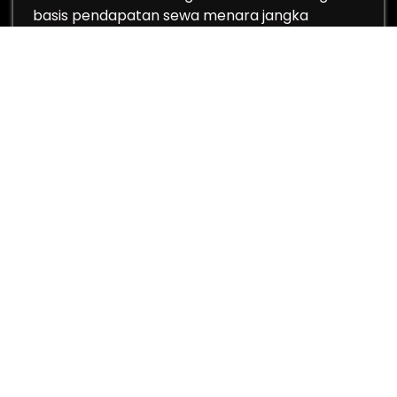
basis pendapatan sewa menara jangka
panjang, kinerja perusahaan tampak relatif
Membaca Prospek Saham TO
Continue Reading
Cari
untuk:
Pos-Pos Terbaru