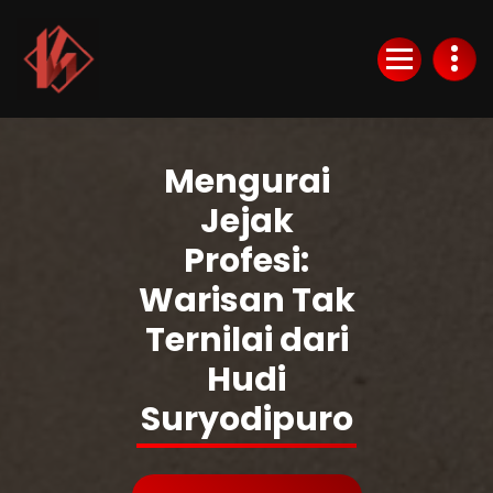
Skip
to
Content
KurlyKlips menyajikan informasi bisnis terbaru, strategi usaha, hingga analisis
tren pasar yang relevan.
Mengurai
Jejak
Profesi:
Warisan Tak
Ternilai dari
Hudi
Suryodipuro