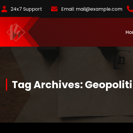
Skip
24x7 Support
Email:
mail@example.com
to
Content
Ho
KurlyKlips menyajikan informasi bisnis terbaru, strategi usaha,
hingga analisis tren pasar yang relevan.
Tag Archives: Geopolit