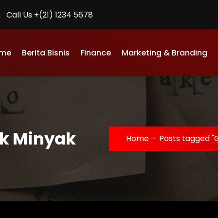
Call Us +(21) 1234 5678
me
Berita Bisnis
Finance
Marketing & Branding
ik Minyak
Home
-
Posts tagged "G