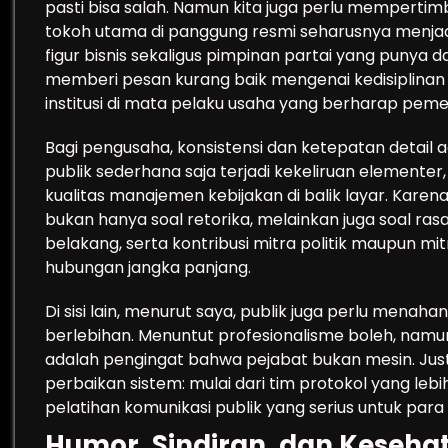
pasti bisa salah. Namun kita juga perlu memperti
tokoh utama di panggung resmi seharusnya menjadi
figur bisnis sekaligus pimpinan partai yang punya d
memberi pesan kurang baik mengenai kedisiplinan
institusi di mata pelaku usaha yang berharap pemer
Bagi pengusaha, konsistensi dan ketepatan detail
publik sederhana saja terjadi kekeliruan elemente
kualitas manajemen kebijakan di balik layar. Kare
bukan hanya soal retorika, melainkan juga soal ra
belakang, serta kontribusi mitra politik maupun mi
hubungan jangka panjang.
Di sisi lain, menurut saya, publik juga perlu mena
berlebihan. Menuntut profesionalisme boleh, namun 
adalah pengingat bahwa pejabat bukan mesin. Justr
perbaikan sistem: mulai dari tim protokol yang lebi
pelatihan komunikasi publik yang serius untuk para 
Humor, Sindiran, dan Keseha