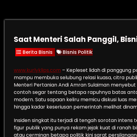
Saat Menteri Salah Panggil, Bisn
Berita Bisnis
Bisnis Politik
www.kurlyklips.com
– Kepleset lidah di panggung p
mampu membuka selubung relasi kuasa, citra publik
Menteri Pertanian Andi Amran Sulaiman menyebut 
contoh segar tentang betapa rapuhnya batas antar
modern. Satu sapaan keliru memicu diskusi luas men
hingga kadar keseriusan pemerintah melihat dinami
Insiden singkat itu terjadi di tengah sorotan inten
figur publik yang punya rekam jejak kuat di ranah bis
atau cerminan betapa politik kini sarat persilanga