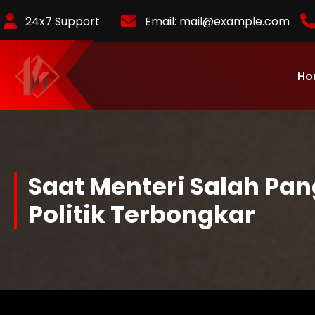
Skip
24x7 Support
Email:
mail@example.com
to
Content
Ho
KurlyKlips menyajikan informasi bisnis terbaru, strategi usaha,
hingga analisis tren pasar yang relevan.
Saat Menteri Salah Pang
Politik Terbongkar