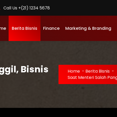
Call Us +(21) 1234 5678
me
Berita Bisnis
Finance
Marketing & Branding
gil, Bisnis
Home
-
Berita Bisnis
-
Saat Menteri Salah Pangg