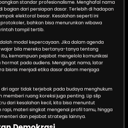
mbangkan standar profesionalisme. Menghafal nama
 bagian dari persiapan dasar. Terlebih di hadapan
ampak elektoral besar. Kesalahan seperti ini
 protokoler, bahkan bisa menurunkan wibawa
intah tampil tertib.
 adalah modal kepercayaan. Jika dalam agenda
r, wajar bila mereka bertanya-tanya tentang
na itu, kemampuan pejabat mengelola komunikasi
sa hormat pada audiens. Mengingat nama, latar
tra bisnis menjadi etika dasar dalam menjaga
han diri agar tidak terjebak pada budaya menghukum
memberi ruang koreksi juga penting. Lip slip
u dari kesalahan kecil, kita bisa menuntut
h rapi, materi singkat mengenai profil tamu, hingga
menteri dan pejabat strategis lainnya.
tan Demokrasi