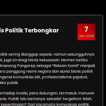
7
is Politik Terbongkar
Jan, 2026
olitik sering dianggap sepele, namun sesungguhnya
, juga strategi bisnis kekuasaan. Momen ketika
Kaesang Pangarep sebagai “Ridwan Kamil” menjadi
a panggung resmi negara dan dunia bisnis politik
genai komunikasi elit, profesionalisme pejabat,
ka publik.
s terhadap koalisi, peta dukungan, termasuk manuver
nis. Publik lalu bertanya: sekadar tergelincir lidah,
n kepentingan? Dari kacamata komunikasi politik,