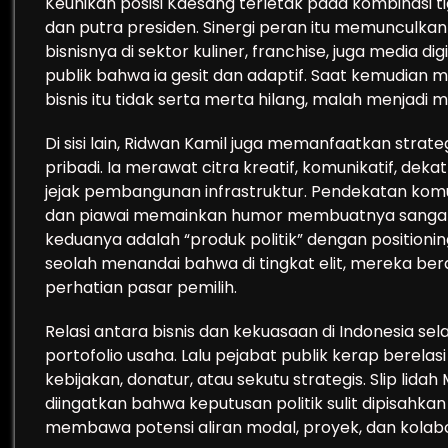
Keunikan posisi Kaesang terletak pada kombinasi t
dan putra presiden. Sinergi peran itu memunculkan 
bisnisnya di sektor kuliner, franchise, juga media di
publik bahwa ia gesit dan adaptif. Saat kemudian me
bisnis itu tidak serta merta hilang, malah menja
Di sisi lain, Ridwan Kamil juga memanfaatkan strat
pribadi. Ia merawat citra kreatif, komunikatif, d
jejak pembangunan infrastruktur. Pendekatan komun
dan piawai memainkan humor membuatnya sangat 
keduanya adalah “produk politik” dengan positioni
seolah menandai bahwa di tingkat elit, mereka be
perhatian pasar pemilih.
Relasi antara bisnis dan kekuasaan di Indonesia sel
portofolio usaha. Lalu pejabat publik kerap berela
kebijakan, donatur, atau sekutu strategis. Slip lidah M
diingatkan bahwa keputusan politik sulit dipisahkan 
membawa potensi aliran modal, proyek, dan kolabor