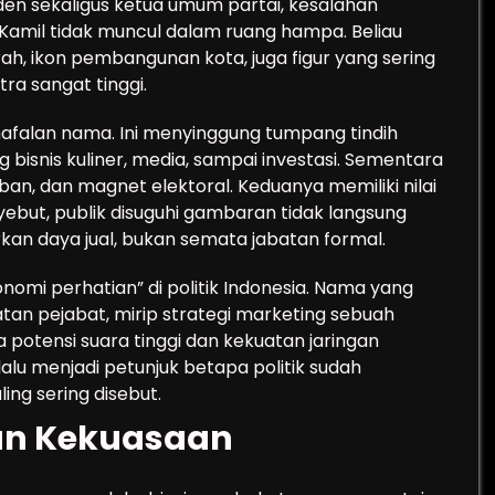
iden sekaligus ketua umum partai, kesalahan
Kamil tidak muncul dalam ruang hampa. Beliau
ah, ikon pembangunan kota, juga figur yang sering
itra sangat tinggi.
n hafalan nama. Ini menyinggung tumpang tindih
 bisnis kuliner, media, sampai investasi. Sementara
rban, dan magnet elektoral. Keduanya memiliki nilai
yebut, publik disuguhi gambaran tidak langsung
an daya jual, bukan semata jabatan formal.
omi perhatian” di politik Indonesia. Nama yang
atan pejabat, mirip strategi marketing sebuah
a potensi suara tinggi dan kekuatan jaringan
lalu menjadi petunjuk betapa politik sudah
ling sering disebut.
 dan Kekuasaan