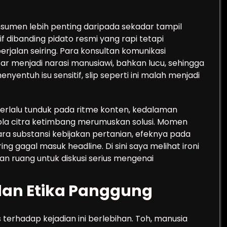
nsumen lebih penting daripada sekadar tampil
if dibanding pidato resmi yang rapi tetapi
 berjalan seiring. Para konsultan komunikasi
ar menjadi narasi manusiawi, bahkan lucu, sehingga
entuh isu sensitif, slip seperti ini malah menjadi
 terlalu tunduk pada ritme konten, kedalaman
lola citra ketimbang merumuskan solusi. Momen
a substansi kebijakan pertanian, efeknya pada
ng gagal masuk headline. Di sini saya melihat ironi
gan ruang untuk diskusi serius mengenai
dan Etika Panggung
erhadap kejadian ini berlebihan. Toh, manusia