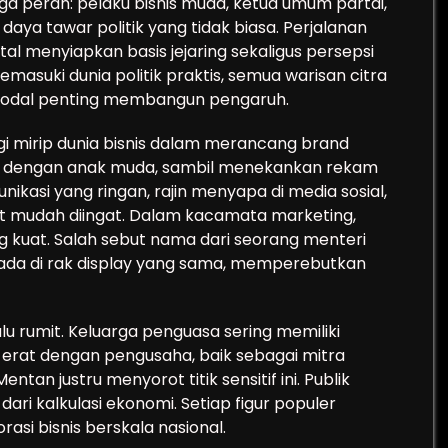
iga peran: pelaku bisnis muda, ketua umum partai,
daya tawar politik yang tidak biasa. Perjalanan
gital menyiapkan basis jejaring sekaligus persepsi
masuki dunia politik praktis, semua warisan citra
di modal penting membangun pengaruh.
egi mirip dunia bisnis dalam merancang brand
ekat dengan anak muda, sambil menekankan rekam
ikasi yang ringan, rajin menyapa di media sosial,
mudah diingat. Dalam kacamata marketing,
ng kuat. Salah sebut nama dari seorang menteri
rada di rak display yang sama, memperebutkan
alu rumit. Keluarga penguasa sering memiliki
si erat dengan pengusaha, baik sebagai mitra
entan justru menyorot titik sensitif ini. Publik
dari kalkulasi ekonomi. Setiap figur populer
asi bisnis berskala nasional.