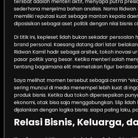
terlibat adalah menteri aktif, menyapa putra pres
sederhana menjelma bahan analisis. Nama Ridwan 
memiliki reputasi kuat sebagai mantan kepala daer
diposisikan sebagai aset politik dengan nilai bisnis c
Di titik ini, kepleset lidah bukan sekadar persoala
brand personal. Kaesang datang dari latar belakang
Ridwan Kamil hadir sebagai arsitek, tokoh inovasi u
pasar politik yang besar. Ketika menteri salah men
tentang bagaimana elit memetakan figur berdasark
Saya melihat momen tersebut sebagai cermin “ekon
sering muncul di media menempel lebih kuat di ing
produk bisnis. Ketika dua tokoh dipersepsikan puny
ekonomi, otak bisa saja menggabungkan. Slip lidah 
dijalankan dengan logika bisnis: siapa paling laku, pa
Relasi Bisnis, Keluarga,