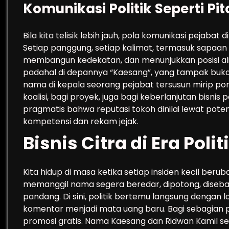
Komunikasi Politik Seperti Pit
Bila kita telisik lebih jauh, pola komunikasi pejabat d
Setiap panggung, setiap kalimat, termasuk sapaan
membangun kedekatan, dan menunjukkan posisi ali
padahal di depannya “Kaesang”, yang tampak bukan
nama di kepala seorang pejabat tersusun mirip port
koalisi, bagi proyek, juga bagi keberlanjutan bisnis 
pragmatis bahwa reputasi tokoh dinilai lewat pote
kompetensi dan rekam jejak.
Bisnis Citra di Era Poli
Kita hidup di masa ketika setiap insiden kecil ber
memanggil nama segera beredar, dipotong, disebar 
pandang. Di sini, politik bertemu langsung dengan l
komentar menjadi mata uang baru. Bagi sebagian p
promosi gratis. Nama Kaesang dan Ridwan Kamil sem