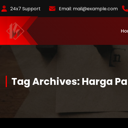
Skip
24x7 Support
Email:
mail@example.com
to
Content
Ho
KurlyKlips menyajikan informasi bisnis terbaru, strategi usaha,
hingga analisis tren pasar yang relevan.
Tag Archives: Harga Pa