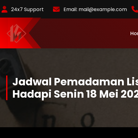
Skip
24x7 Support
Email:
mail@example.com
to
Content
Ho
KurlyKlips menyajikan informasi bisnis terbaru, strategi usaha,
hingga analisis tren pasar yang relevan.
Jadwal Pemadaman List
Hadapi Senin 18 Mei 20