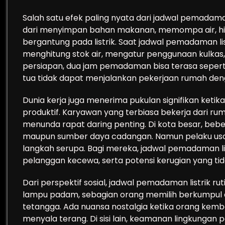
Salah satu efek paling nyata dari jadwal pemadaman
dari menyimpan bahan makanan, memompa air, hin
bergantung pada listrik. Saat jadwal pemadaman li
menghitung stok air, mengatur penggunaan kulkas,
persiapan, dua jam pemadaman bisa terasa seperti 
tua tidak dapat menjalankan pekerjaan rumah deng
Dunia kerja juga menerima pukulan signifikan keti
produktif. Karyawan yang terbiasa bekerja dari rum
menunda rapat daring penting. Di kota besar, beb
maupun sumber daya cadangan. Namun pelaku usaha
langkah serupa. Bagi mereka, jadwal pemadaman list
pelanggan kecewa, serta potensi kerugian yang tida
Dari perspektif sosial, jadwal pemadaman listrik r
lampu padam, sebagian orang memilih berkumpul d
tetangga. Ada nuansa nostalgia ketika orang kem
menyala terang. Di sisi lain, keamanan lingkungan 