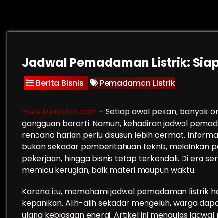
Jadwal Pemadaman Listrik: Siap
Berita Bisnis
Pemadaman Listrik
www.kurlyklips.com
– Setiap awal pekan, banyak or
gangguan berarti. Namun, kehadiran jadwal pemadam
rencana harian perlu disusun lebih cermat. Informa
bukan sekadar pemberitahuan teknis, melainkan pa
pekerjaan, hingga bisnis tetap terkendali. Di era se
memicu kerugian, baik materi maupun waktu.
Karena itu, memahami jadwal pemadaman listrik ha
kepanikan. Alih-alih sekadar mengeluh, warga 
ulang kebiasaan energi. Artikel ini mengulas jadwal