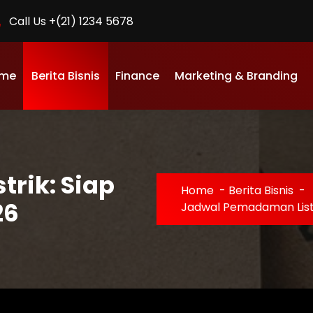
Call Us +(21) 1234 5678
me
Berita Bisnis
Finance
Marketing & Branding
rik: Siap
Home
-
Berita Bisnis
-
26
Jadwal Pemadaman Listri