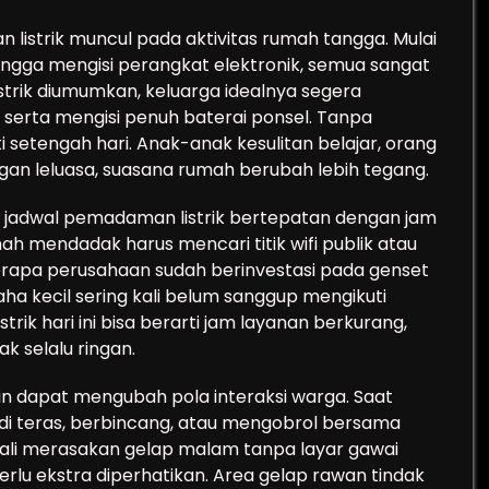
 listrik muncul pada aktivitas rumah tangga. Mulai
gga mengisi perangkat elektronik, semua sangat
strik diumumkan, keluarga idealnya segera
 serta mengisi penuh baterai ponsel. Tanpa
setengah hari. Anak-anak kesulitan belajar, orang
an leluasa, suasana rumah berubah lebih tegang.
ka jadwal pemadaman listrik bertepatan dengan jam
ah mendadak harus mencari titik wifi publik atau
erapa perusahaan sudah berinvestasi pada genset
 kecil sering kali belum sanggup mengikuti
rik hari ini bisa berarti jam layanan berkurang,
k selalu ringan.
utin dapat mengubah pola interaksi warga. Saat
i teras, berbincang, atau mengobrol bersama
bali merasakan gelap malam tanpa layar gawai
perlu ekstra diperhatikan. Area gelap rawan tindak