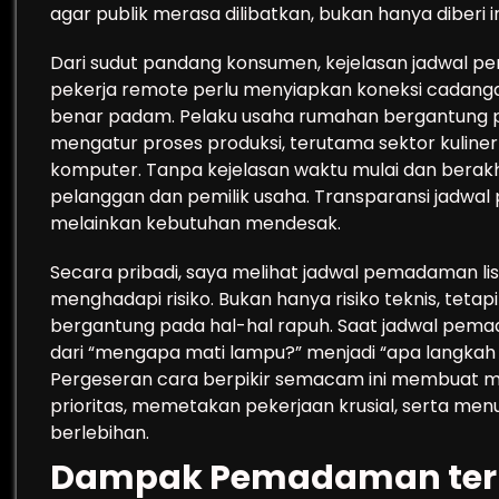
agar publik merasa dilibatkan, bukan hanya diberi in
Dari sudut pandang konsumen, kejelasan jadwal pe
pekerja remote perlu menyiapkan koneksi cadangan 
benar padam. Pelaku usaha rumahan bergantung pa
mengatur proses produksi, terutama sektor kuliner
komputer. Tanpa kejelasan waktu mulai dan bera
pelanggan dan pemilik usaha. Transparansi jadwal 
melainkan kebutuhan mendesak.
Secara pribadi, saya melihat jadwal pemadaman listr
menghadapi risiko. Bukan hanya risiko teknis, tetap
bergantung pada hal-hal rapuh. Saat jadwal pema
dari “mengapa mati lampu?” menjadi “apa langkah
Pergeseran cara berpikir semacam ini membuat mas
prioritas, memetakan pekerjaan krusial, serta me
berlebihan.
Dampak Pemadaman terha