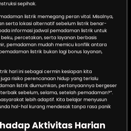
struksi sepihak.
madaman listrik memegang peran vital. Misalnya,
serta lokasi alternatif sebelum listrik benar-
da informasi jadwal pemadaman listrik untuk
 beku, percetakan, serta layanan berbasis
khir, pemadaman mudah memicu konflik antara
pemadaman listrik bukan lagi bonus layanan,
ik hari ini sebagai cermin kesiapan kita
i juga risiko perencanaan hidup yang terlalu
daman listrik diumumkan, pertanyaannya bergeser
 terbaik sebelum, selama, setelah pemadaman?”.
yarakat lebih adaptif. Kita belajar menyusun
nunda hal-hal kurang mendesak tanpa rasa panik
dap Aktivitas Harian