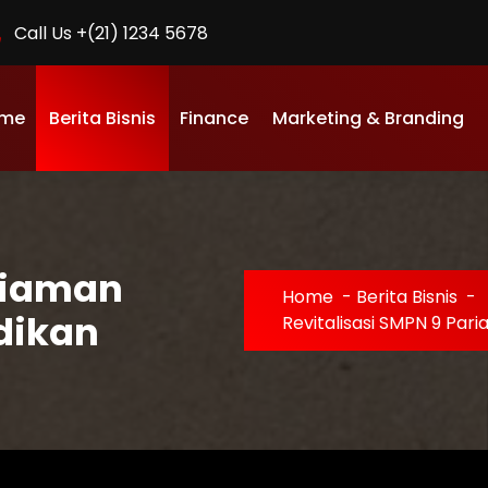
Call Us +(21) 1234 5678
me
Berita Bisnis
Finance
Marketing & Branding
ariaman
Home
-
Berita Bisnis
-
dikan
Revitalisasi SMPN 9 Par