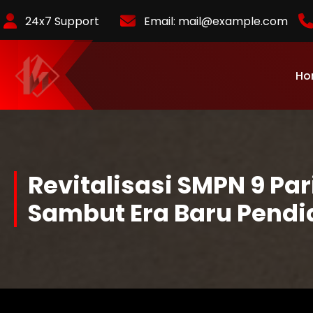
Skip
24x7 Support
Email:
mail@example.com
to
Content
Ho
KurlyKlips menyajikan informasi bisnis terbaru, strategi usaha,
hingga analisis tren pasar yang relevan.
Revitalisasi SMPN 9 P
Sambut Era Baru Pendi