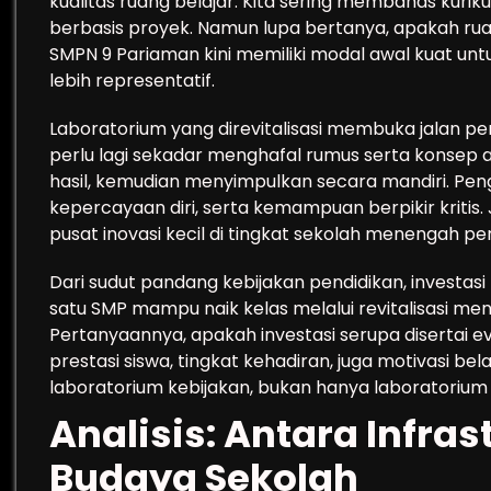
kualitas ruang belajar. Kita sering membahas kuri
berbasis proyek. Namun lupa bertanya, apakah rua
SMPN 9 Pariaman kini memiliki modal awal kuat unt
lebih representatif.
Laboratorium yang direvitalisasi membuka jalan pen
perlu lagi sekadar menghafal rumus serta konsep 
hasil, kemudian menyimpulkan secara mandiri. Pen
kepercayaan diri, serta kemampuan berpikir kritis.
pusat inovasi kecil di tingkat sekolah menengah p
Dari sudut pandang kebijakan pendidikan, investasi 
satu SMP mampu naik kelas melalui revitalisasi men
Pertanyaannya, apakah investasi serupa disertai 
prestasi siswa, tingkat kehadiran, juga motivasi bela
laboratorium kebijakan, bukan hanya laboratorium 
Analisis: Antara Infras
Budaya Sekolah