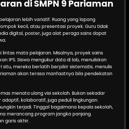
jaran di SMPN 9 Pariaman
lajaran lebih variatif. Ruang yang lapang
mpok kecil, atau presentasi proyek. Guru tidak
a digital, poster, juga alat peraga sains dapat
wa.
 lintas mata pelajaran. Misalnya, proyek sains
an IPS. Siswa mengukur data di lab, menuliskan
itu, mereka berlatih berpikir sistematis, menulis
9 Pariaman akan terasa manfaatnya bila pendekatan
as menata ulang visi sekolah. Bukan sekadar
aptif, kolaboratif, juga peduli lingkungan.
kin terjadi. Tinggal bagaimana kepala sekolah,
sama merancang program jangka panjang.
n garis akhir.