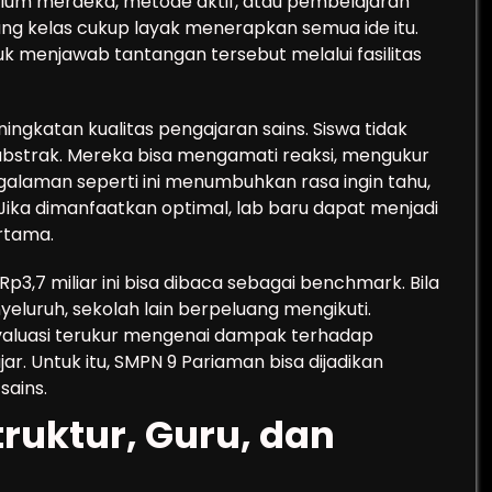
kulum merdeka, metode aktif, atau pembelajaran
ng kelas cukup layak menerapkan semua ide itu.
uk menjawab tantangan tersebut melalui fasilitas
ingkatan kualitas pengajaran sains. Siswa tidak
abstrak. Mereka bisa mengamati reaksi, mengukur
galaman seperti ini menumbuhkan rasa ingin tahu,
 Jika dimanfaatkan optimal, lab baru dapat menjadi
ertama.
Rp3,7 miliar ini bisa dibaca sebagai benchmark. Bila
yeluruh, sekolah lain berpeluang mengikuti.
evaluasi terukur mengenai dampak terhadap
jar. Untuk itu, SMPN 9 Pariaman bisa dijadikan
sains.
truktur, Guru, dan