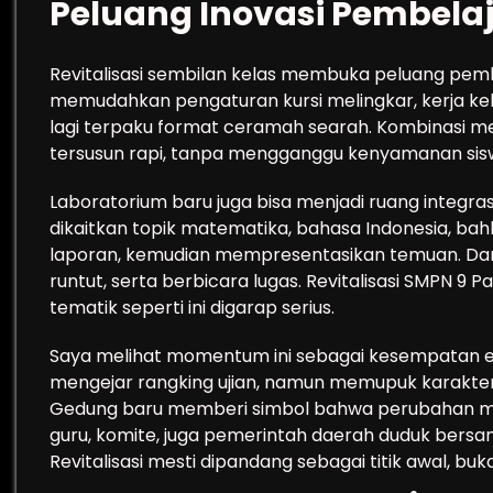
Peluang Inovasi Pembela
Revitalisasi sembilan kelas membuka peluang pembe
memudahkan pengaturan kursi melingkar, kerja kelo
lagi terpaku format ceramah searah. Kombinasi medi
tersusun rapi, tanpa mengganggu kenyamanan sis
Laboratorium baru juga bisa menjadi ruang integrasi
dikaitkan topik matematika, bahasa Indonesia, bahk
laporan, kemudian mempresentasikan temuan. Dari s
runtut, serta berbicara lugas. Revitalisasi SMPN 
tematik seperti ini digarap serius.
Saya melihat momentum ini sebagai kesempatan em
mengejar rangking ujian, namun memupuk karakter ad
Gedung baru memberi simbol bahwa perubahan mung
guru, komite, juga pemerintah daerah duduk ber
Revitalisasi mesti dipandang sebagai titik awal, buka