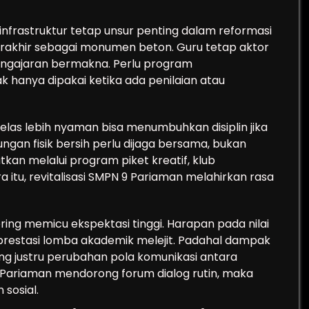
nfrastruktur tetap unsur penting dalam reformasi
rakhir sebagai monumen beton. Guru tetap aktor
engajaran bermakna. Perlu program
k hanya dipakai ketika ada penilaian atau
elas lebih nyaman bisa menumbuhkan disiplin jika
ngan fisik bersih perlu dijaga bersama, bukan
tkan melalui program piket kreatif, klub
a itu, revitalisasi SMPN 9 Pariaman melahirkan rasa
sering memicu ekspektasi tinggi. Harapan pada nilai
u prestasi lomba akademik melejit. Padahal dampak
ing justru perubahan pola komunikasi antara
 9 Pariaman mendorong forum dialog rutin, maka
sosial.