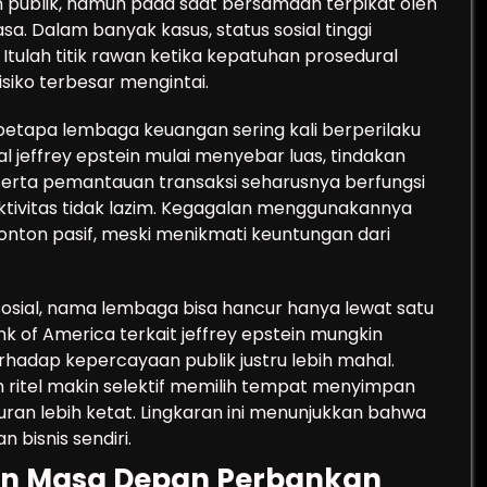
n publik, namun pada saat bersamaan terpikat oleh
sa. Dalam banyak kasus, status sosial tinggi
tulah titik rawan ketika kepatuhan prosedural
risiko terbesar mengintai.
 betapa lembaga keuangan sering kali berperilaku
oal jeffrey epstein mulai menyebar luas, tindakan
 serta pemantauan transaksi seharusnya berfungsi
aktivitas tidak lazim. Kegagalan menggunakannya
onton pasif, meski menikmati keuntungan dari
 sosial, nama lembaga bisa hancur hanya lewat satu
Bank of America terkait jeffrey epstein mungkin
rhadap kepercayaan publik justru lebih mahal.
 ritel makin selektif memilih tempat menyimpan
an lebih ketat. Lingkaran ini menunjukkan bahwa
 bisnis sendiri.
an Masa Depan Perbankan