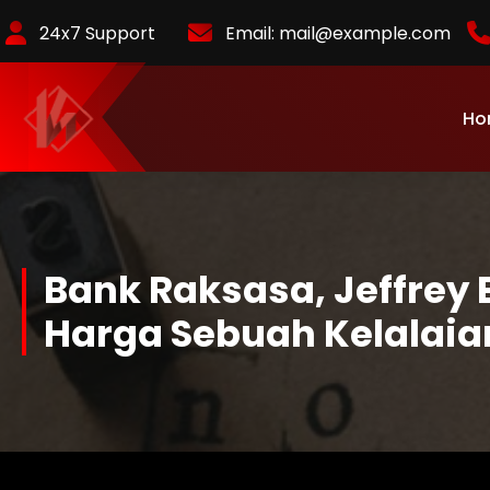
Skip
24x7 Support
Email:
mail@example.com
to
Content
Ho
KurlyKlips menyajikan informasi bisnis terbaru, strategi usaha,
hingga analisis tren pasar yang relevan.
Bank Raksasa, Jeffrey 
Harga Sebuah Kelalaia