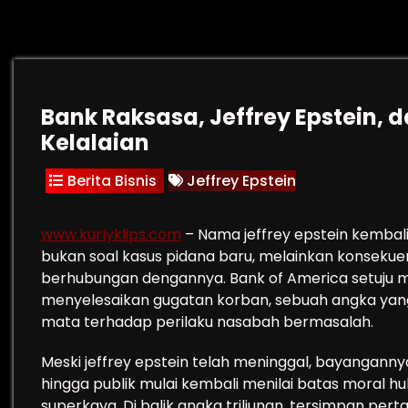
Bank Raksasa, Jeffrey Epstein,
Kelalaian
Berita Bisnis
Jeffrey Epstein
www.kurlyklips.com
– Nama jeffrey epstein kembali
bukan soal kasus pidana baru, melainkan konsekuens
berhubungan dengannya. Bank of America setuju mem
menyelesaikan gugatan korban, sebuah angka ya
mata terhadap perilaku nasabah bermasalah.
Meski jeffrey epstein telah meninggal, bayanganny
hingga publik mulai kembali menilai batas moral 
superkaya. Di balik angka triliunan, tersimpan pe