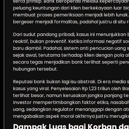
serta prinsip. Bank beroperasi melalui kepercayaa
peluang keuntungan dari klien berkekayaan luar bia
membuat proses pemeriksaan menjadi lebih lunak. I
bergeser menjadi formalitas, padahal justru di situ 
Dari sudut pandang pribadi, kasus ini menunjukkan
reaktif, bukan preventif. Ketika informasi negatif s
baru diambil. Padahal, sistem anti pencucian uang
sejak awal, terutama terhadap klien dengan pola 
secara tegas menjadikan bank terlihat seperti pen
hubungan tersebut.
Reputasi bank bukan lagi isu abstrak. Di era media
kasus yang viral. Penyelesaian Rp 1,23 triliun oleh 
terlihat besar, namun kerusakan jangka panjang te
Investor mempertimbangkan faktor etika, nasabah
uang, sedangkan regulator menanggapi dengan atur
mengabaikan aspek moral akhirnya justru merugikan
Dampak Luas bagi Korban d