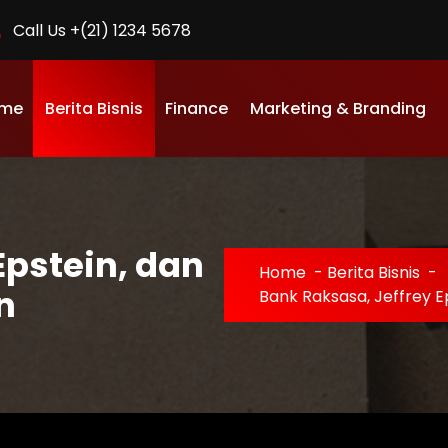
Call Us +(21) 1234 5678
me
Berita Bisnis
Finance
Marketing & Branding
Epstein, dan
Home
-
Berita Bisnis
-
n
Bank Raksasa, Jeffrey E