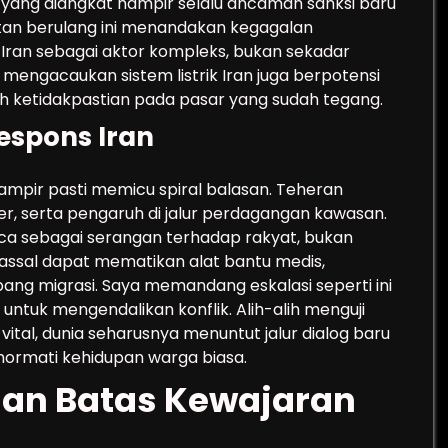
si yang diangkat hampir selalu ancaman sanksi baru
atan berulang ini menandakan kegagalan
Iran sebagai aktor kompleks, bukan sekadar
 mengacaukan sistem listrik Iran juga berpotensi
 ketidakpastian pada pasar yang sudah tegang.
spons Iran
ampir pasti memicu spiral balasan. Teheran
er, serta pengaruh di jalur perdagangan kawasan.
ca sebagai serangan terhadap rakyat, bukan
assal dapat mematikan alat bantu medis,
g migrasi. Saya memandang eskalasi seperti ini
 untuk mengendalikan konflik. Alih-alih menguji
ital, dunia seharusnya menuntut jalur dialog baru
nghormati kehidupan warga biasa.
dan Batas Kewajaran