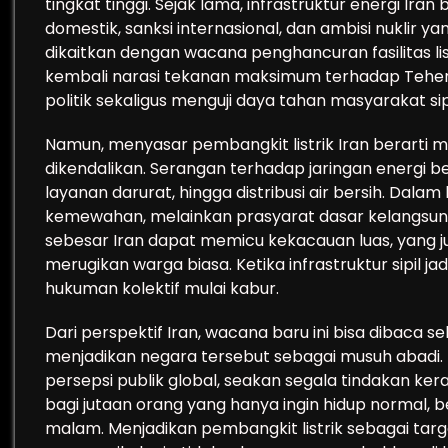
tingkat tinggi. Sejak lama, infrastruktur energi I
domestik, sanksi internasional, dan ambisi nuklir 
dikaitkan dengan wacana penghancuran fasilitas li
kembali narasi tekanan maksimum terhadap Teher
politik sekaligus menguji daya tahan masyarakat sipi
Namun, menyasar pembangkit listrik Iran berarti me
dikendalikan. Serangan terhadap jaringan energi 
layanan darurat, hingga distribusi air bersih. Dalam
kemewahan, melainkan prasyarat dasar kelangsung
sebesar Iran dapat memicu kekacauan luas, yang 
merugikan warga biasa. Ketika infrastruktur sipil ja
hukuman kolektif mulai kabur.
Dari perspektif Iran, wacana baru ini bisa dibaca 
menjadikan negara tersebut sebagai musuh abadi.
persepsi publik global, seakan segala tindakan ke
bagi jutaan orang yang hanya ingin hidup normal,
malam. Menjadikan pembangkit listrik sebagai tar