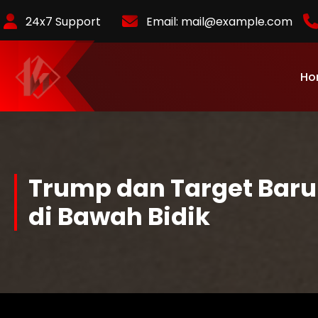
Skip
24x7 Support
Email:
mail@example.com
to
Content
Ho
KurlyKlips menyajikan informasi bisnis terbaru, strategi usaha,
hingga analisis tren pasar yang relevan.
Trump dan Target Baru 
di Bawah Bidik