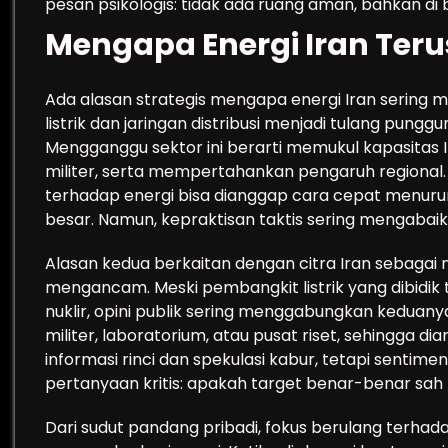
pesan psikologis: tidak ada ruang aman, bahkan di b
Mengapa Energi Iran Teru
Ada alasan strategis mengapa energi Iran sering 
listrik dan jaringan distribusi menjadi tulang punggu
Mengganggu sektor ini berarti memukul kapasitas
militer, serta mempertahankan pengaruh regional.
terhadap energi bisa dianggap cara cepat menurunk
besar. Namun, kepraktisan taktis sering mengabaik
Alasan kedua berkaitan dengan citra Iran sebagai 
mengancam. Meski pembangkit listrik yang dibidik
nuklir, opini publik sering menggabungkan keduanya.
militer, laboratorium, atau pusat riset, sehingga d
informasi rinci dan spekulasi kabur, tetapi senti
pertanyaan kritis: apakah target benar-benar sa
Dari sudut pandang pribadi, fokus berulang terhadap