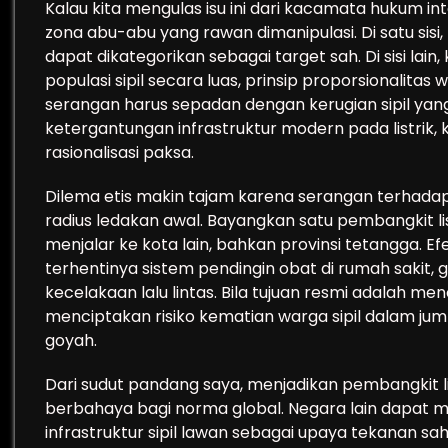
Kalau kita mengulas isu ini dari kacamata hukum in
zona abu-abu yang rawan dimanipulasi. Di satu sisi
dapat dikategorikan sebagai target sah. Di sisi lain,
populasi sipil secara luas, prinsip proporsionalitas w
serangan harus sepadan dengan kerugian sipil yan
ketergantungan infrastruktur modern pada listrik, 
rasionalisasi paksa.
Dilema etis makin tajam karena serangan terhadap 
radius ledakan awal. Bayangkan satu pembangkit lis
menjalar ke kota lain, bahkan provinsi tetangga. E
terhentinya sistem pendingin obat di rumah sakit,
kecelakaan lalu lintas. Bila tujuan resmi adalah m
menciptakan risiko kematian warga sipil dalam ju
goyah.
Dari sudut pandang saya, menjadikan pembangkit li
berbahaya bagi norma global. Negara lain dapat m
infrastruktur sipil lawan sebagai upaya tekanan 