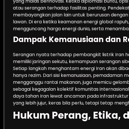
yang malas berinovasi. Ketika diplomasi buntu, op
atau serangan terhadap fasilitas penting. Pendek
membayangkan jalan lain untuk berurusan dengan 
lawan. Di era ketika keamanan energi global rapuh,
mengguncang harga energi dunia, serta menambah
Dampak Kemanusiaan dan Re
Serangan nyata terhadap pembangkit listrik Iran h
memiliki jaringan sekutu, kemampuan serangan sib
Setiap langkah menghantam energi Iran akan diba
hanya rezim. Dari sisi kemanusiaan, pemadaman m
mengganggu rantai makanan, juga memicu gelomban
sebagai kegagalan kolektif komunitas internasional
daya tahan Iran lewat ancaman pada infrastruktur v
yang lebih jujur, keras bila perlu, tetapi tetap me
Hukum Perang, Etika, 