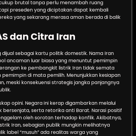
h cukup brutal tanpa perlu menambah ruang
etapi preseden yang diciptakan dapat kembali
ereka yang sekarang merasa aman berada di balik
AS dan Citra Iran
 dijual sebagai kartu politik domestik. Nama Iran
bol ancaman luar biasa yang menuntut pemimpin
rangan ke pembangkit listrik Iran tidak semata
alon pemimpin di mata pemilih. Menunjukkan kesiapan
n, meski konsekuensi strategis jangka panjangnya
blik.
skap opini. Negara ini kerap digambarkan melalui
rsenjata, serta retorika anti Barat. Narasi positif
tenggelam oleh sorotan terhadap konflik. Akibatnya,
rik Iran, sebagian publik mungkin melihatnya
lik label “musuh” ada realitas warga yang