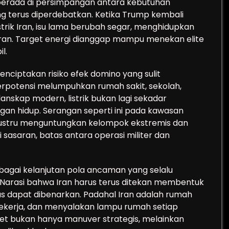
ran berada di persimpangan antara kebutuhan
yang terus diperdebatkan. Ketika Trump kembali
strik Iran, isu lama berubah segar, menghidupkan
an. Target energi dianggap mampu menekan elite
l.
nciptakan risiko efek domino yang sulit
berpotensi melumpuhkan rumah sakit, sekolah,
 lanskap modern, listrik bukan lagi sekadar
an hidup. Serangan seperti ini pada kawasan
justru menguntungkan kelompok ekstremis dan
di sasaran, batas antara operasi militer dan
sebagai kelanjutan pola ancaman yang selalu
 Narasi bahwa Iran harus terus ditekan membentuk
ras dapat dibenarkan. Padahal Iran adalah rumah
 bekerja, dan menyalakan lampu rumah setiap
get bukan hanya manuver strategis, melainkan