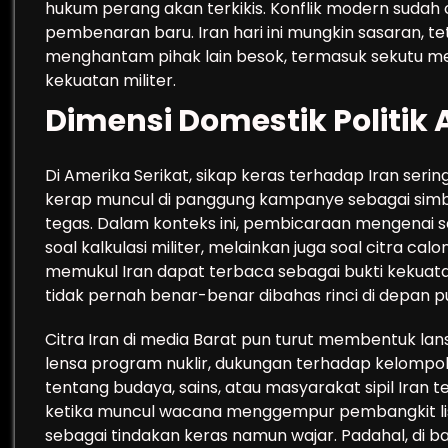
hukum perang akan terkikis. Konflik modern suda
pembenaran baru. Iran hari ini mungkin sasaran, t
menghantam pihak lain besok, termasuk sekutu m
kekuatan militer.
Dimensi Domestik Politik 
Di Amerika Serikat, sikap keras terhadap Iran sering
kerap muncul di panggung kampanye sebagai sim
tegas. Dalam konteks ini, pembicaraan mengenai se
soal kalkulasi militer, melainkan juga soal citra c
memukul Iran dapat terbaca sebagai bukti kekuata
tidak pernah benar-benar dibahas rinci di depan pu
Citra Iran di media Barat pun turut membentuk lan
lensa program nuklir, dukungan terhadap kelompok be
tentang budaya, sains, atau masyarakat sipil Iran 
ketika muncul wacana menggempur pembangkit list
sebagai tindakan keras namun wajar. Padahal, di ba