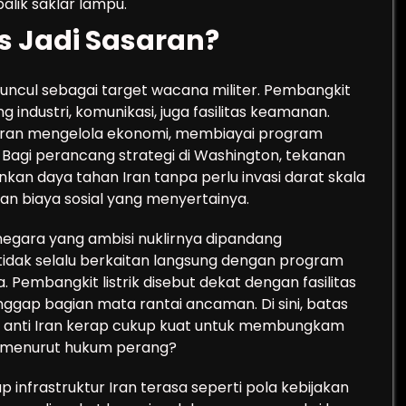
alik saklar lampu.
s Jadi Sasaran?
muncul sebagai target wacana militer. Pembangkit
ng industri, komunikasi, juga fasilitas keamanan.
 Iran mengelola ekonomi, membiayai program
 Bagi perancang strategi di Washington, tekanan
an daya tahan Iran tanpa perlu invasi darat skala
an biaya sosial yang menyertainya.
negara yang ambisi nuklirnya dipandang
 tidak selalu berkaitan langsung dengan program
 Pembangkit listrik disebut dekat dengan fasilitas
ianggap bagian mata rantai ancaman. Di sini, batas
men anti Iran kerap cukup kuat untuk membungkam
h menurut hukum perang?
 infrastruktur Iran terasa seperti pola kebijakan