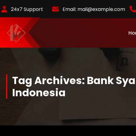
Skip
24x7 Support
Email:
mail@example.com
to
Content
Ho
KurlyKlips menyajikan informasi bisnis terbaru, strategi usaha,
hingga analisis tren pasar yang relevan.
Tag Archives: Bank Sya
Indonesia