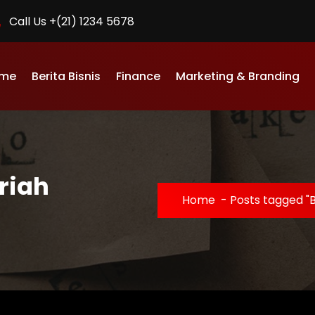
Call Us +(21) 1234 5678
me
Berita Bisnis
Finance
Marketing & Branding
riah
Home
-
Posts tagged "B