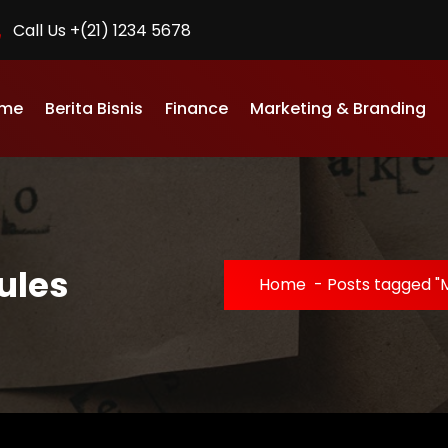
Call Us +(21) 1234 5678
me
Berita Bisnis
Finance
Marketing & Branding
ules
Home
-
Posts tagged "