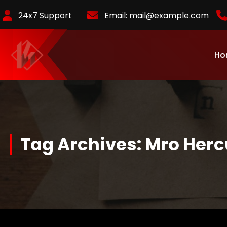
Skip
24x7 Support
Email:
mail@example.com
to
Content
Ho
KurlyKlips menyajikan informasi bisnis terbaru, strategi usaha,
hingga analisis tren pasar yang relevan.
Tag Archives: Mro Herc