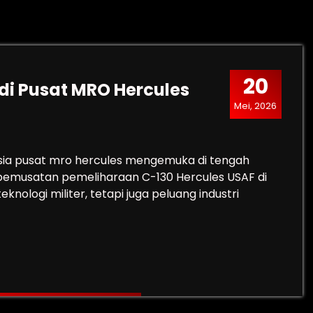
20
di Pusat MRO Hercules
Mei, 2026
esia pusat mro hercules mengemuka di tengah
pemusatan pemeliharaan C-130 Hercules USAF di
knologi militer, tetapi juga peluang industri
 Jadi Pusat MRO Hercules