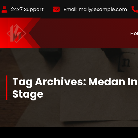
Skip
24x7 Support
Email:
mail@example.com
to
Content
Ho
KurlyKlips menyajikan informasi bisnis terbaru, strategi usaha,
hingga analisis tren pasar yang relevan.
Tag Archives: Medan In
Stage