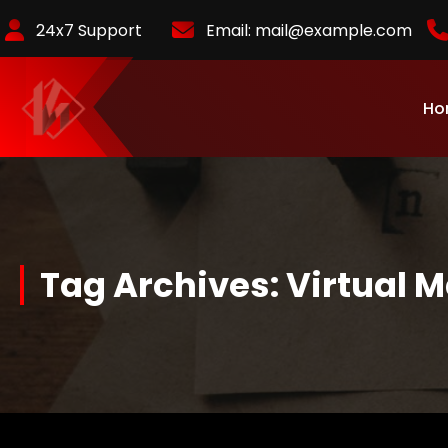
Skip
24x7 Support
Email:
mail@example.com
to
Content
Ho
KurlyKlips menyajikan informasi bisnis terbaru, strategi usaha,
hingga analisis tren pasar yang relevan.
Tag Archives: Virtual 