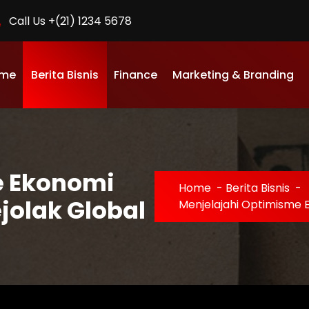
Call Us +(21) 1234 5678
me
Berita Bisnis
Finance
Marketing & Branding
e Ekonomi
Home
-
Berita Bisnis
-
jolak Global
Menjelajahi Optimisme 