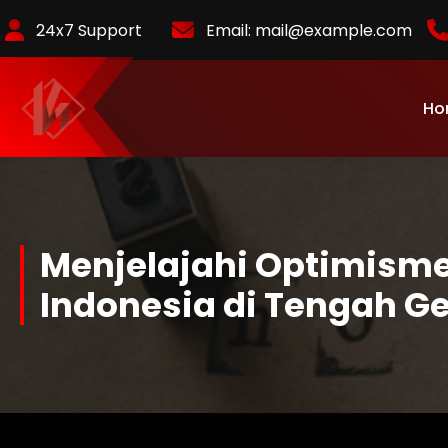
Skip
24x7 Support
Email:
mail@example.com
to
Content
Ho
KurlyKlips menyajikan informasi bisnis terbaru, strategi usaha,
hingga analisis tren pasar yang relevan.
Menjelajahi Optimism
Indonesia di Tengah Ge